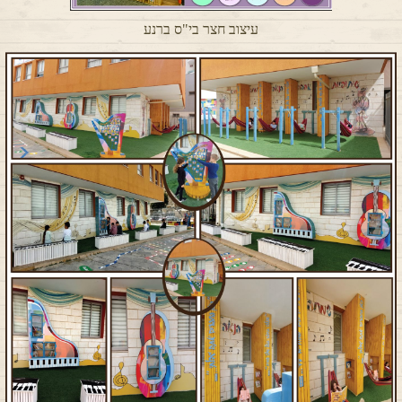
עיצוב חצר בי"ס ברנע