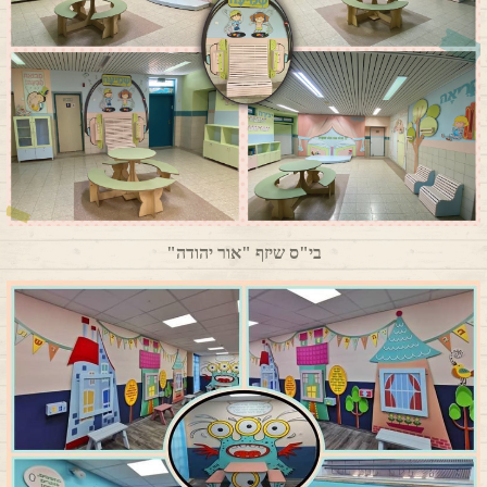
בי"ס שיזף "אור יהודה"