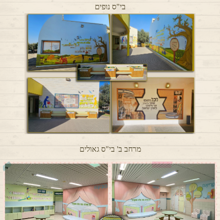
בי"ס נופים
מרחב ב' בי"ס גאולים