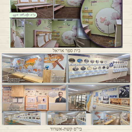
בית ספר אריאל
בי"ס קשת-אשדוד