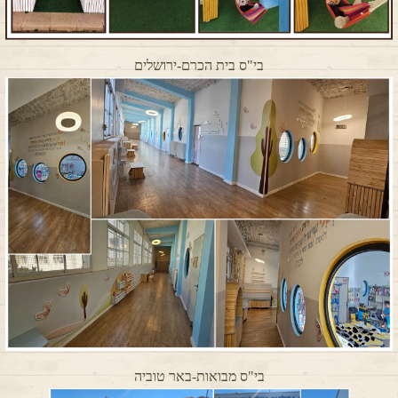
בי"ס בית הכרם-ירושלים
בי"ס מבואות-באר טוביה