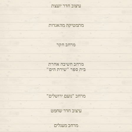
עיצוב חדר בלט
"לאה גולדברג" יבנה
בית ספר "אופק"