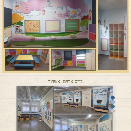
בי"ס ארזים- אשדוד