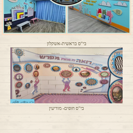
בי"ס בראשית-אשקלון
בי"ס חופים- מודיעין