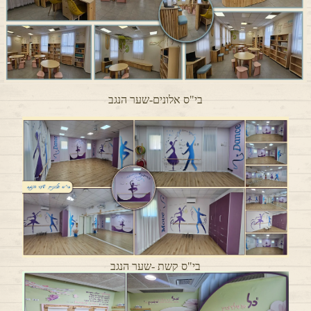
בי"ס אלונים-שער הנגב
בי"ס קשת -שער הנגב