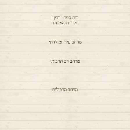
מרחב פנים כיתות א-ב "אלי כהן"