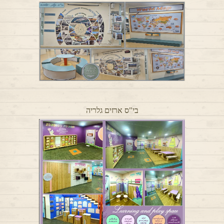
בי"ס ארזים גלריה