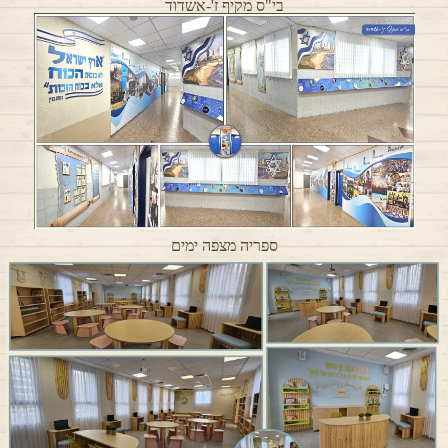
בי"ס מקיף ז'-אשדוד
ספריה מצפה ימים