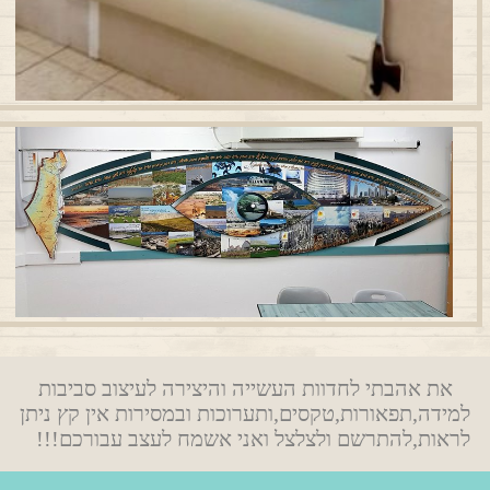
את אהבתי לחדוות העשייה והיצירה לעיצוב סביבות
למידה,תפאורות,טקסים,ותערוכות ובמסירות אין קץ ניתן
לראות,להתרשם ולצלצל ואני אשמח לעצב עבורכם!!!