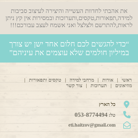
את אהבתי לחדוות העשייה והיצירה לעיצוב סביבות
למידה,תפאורות,טקסים,ותערוכות ובמסירות אין קץ ניתן
לראות,להתרשם ולצלצל ואני אשמח לעצב עבורכם!!!
“כדי להגשים לכם חלום אחד ישן יש צורך
במיליון חולמים שלא עוצמים את עיניהם”
ראשי
|
אודות
|
מרחבי למידה
|
טקסים ותפאורות
|
מוזיאונים
|
תערוכות
|
צור קשר
כל הארץ
053-8774494
טל:
eti.haitzov@gmail.com