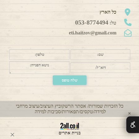
כל הארץ
053-8774494
טל:
eti.haitzov@gmail.com
כל הזכויות שמורות/ אסתר הרשקוביץ העיצוב/עיצוב מרחבי
למידה/טקסים/תפאורות/סביבות למידה
✕
בניית אתרים