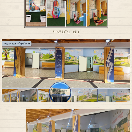
חצר בי"ס שיזף