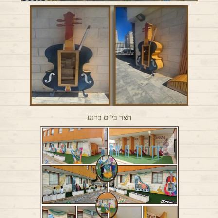
חצר בי"ס ברנע