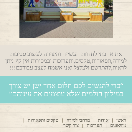
את אהבתי לחדוות העשייה והיצירה לעיצוב סביבות
למידה,תפאורות,טקסים,ותערוכות ובמסירות אין קץ ניתן
לראות,להתרשם ולצלצל ואני אשמח לעצב עבורכם!!!
“כדי להגשים לכם חלום אחד ישן יש צורך
במיליון חולמים שלא עוצמים את עיניהם”
ראשי
|
אודות
|
מרחבי למידה
|
טקסים ותפאורות
|
מוזיאונים
|
תערוכות
|
צור קשר