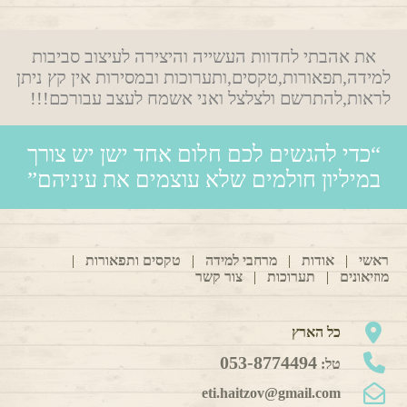
את אהבתי לחדוות העשייה והיצירה לעיצוב סביבות
למידה,תפאורות,טקסים,ותערוכות ובמסירות אין קץ ניתן
לראות,להתרשם ולצלצל ואני אשמח לעצב עבורכם!!!
“כדי להגשים לכם חלום אחד ישן יש צורך
במיליון חולמים שלא עוצמים את עיניהם”
ראשי
|
אודות
|
מרחבי למידה
|
טקסים ותפאורות
|
מוזיאונים
|
תערוכות
|
צור קשר
כל הארץ
053-8774494
טל:
eti.haitzov@gmail.com